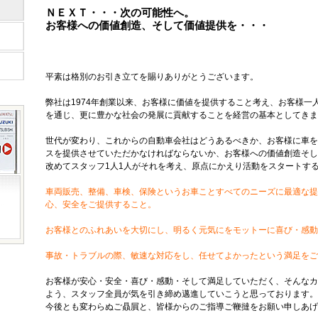
ＮＥＸＴ・・・次の可能性へ。
お客様への価値創造、そして価値提供を・・・
平素は格別のお引き立てを賜りありがとうございます。
弊社は1974年創業以来、お客様に価値を提供すること考え、お客様一
を通じ、更に豊かな社会の発展に貢献することを経営の基本としてきま
世代が変わり、これからの自動車会社はどうあるべきか、お客様に車を
スを提供させていただかなければならないか、お客様への価値創造そし
改めてスタッフ1人1人がそれを考え、原点にかえり活動をスタートす
車両販売、整備、車検、保険というお車ことすべてのニーズに最適な提
心、安全をご提供すること。
お客様とのふれあいを大切にし、明るく元気にをモットーに喜び・感動
事故・トラブルの際、敏速な対応をし、任せてよかったという満足をご
お客様が安心・安全・喜び・感動・そして満足していただく、そんなカ
よう、スタッフ全員が気を引き締め邁進していこうと思っております。
今後とも変わらぬご贔屓と、皆様からのご指導ご鞭撻をお願い申しあげ