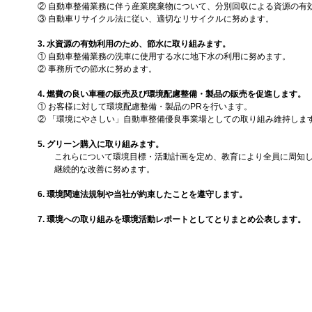
② 自動車整備業務に伴う産業廃棄物について、分別回収による資源の有
③ 自動車リサイクル法に従い、適切なリサイクルに努めます。
3. 水資源の有効利用のため、節水に取り組みます。
① 自動車整備業務の洗車に使用する水に地下水の利用に努めます。
② 事務所での節水に努めます。
4. 燃費の良い車種の販売及び環境配慮整備・製品の販売を促進します。
① お客様に対して環境配慮整備・製品のPRを行います。
② 「環境にやさしい」自動車整備優良事業場としての取り組み維持しま
5. グリーン購入に取り組みます。
これらについて環境目標・活動計画を定め、教育により全員に周知し
継続的な改善に努めます。
6. 環境関連法規制や当社が約束したことを遵守します。
7. 環境への取り組みを環境活動レポートとしてとりまとめ公表します。