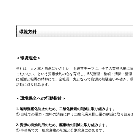
環境方針
＜環境理念＞
当社は「人と車と自然にやさしい」を経営テーマに、全ての業務活動に
ったいない」という質素倹約の心を育成し、5S(整理・整頓・清掃・清潔
に感謝と報恩の精神にて、全社員一丸となって資源の無駄遣いを省き、
活動に取り組みます。
＜環境保全への行動指針＞
1. 地球温暖化防止のため、二酸化炭素の削減に取り組みます。
① 自社での電力・燃料の消費に伴う二酸化炭素排出量の削減に取り組み
2. 資源の有効利用のため、廃棄物の削減に取り組みます。
① 事務所での一般廃棄物の削減と分別廃棄に努めます。