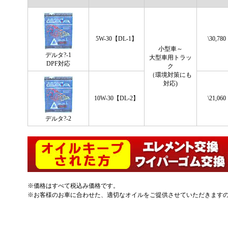
5W-30【DL-1】
\30,780
小型車～
デルタ?-1
大型車用トラッ
DPF対応
ク
（環境対策にも
対応)
10W-30【DL-2】
\21,060
デルタ?-2
※価格はすべて税込み価格です。
※お客様のお車に合わせた、適切なオイルをご提供させていただきます