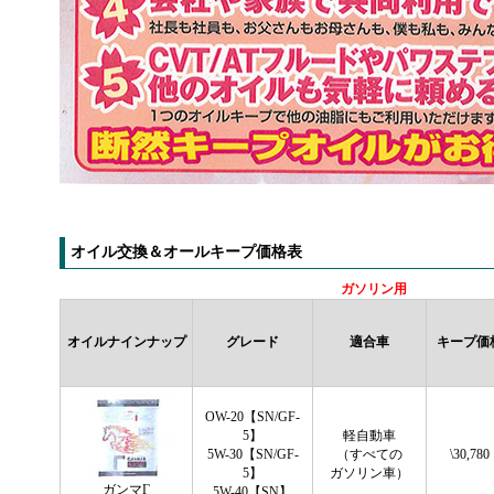
オイル交換＆オールキープ価格表
ガソリン用
オイルナインナップ
グレード
適合車
キープ価
OW-20【SN/GF-
5】
軽自動車
5W-30【SN/GF-
（すべての
\30,780
5】
ガソリン車）
ガンマΓ
5W-40【SN】