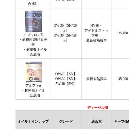
合成油
OW-20【SN/GF-
HV車・
5】
アイドルストッ
\35,100
イプシロンE
OW-30【SN/GF-
プ車・
・燃費性能8.6％改
5】
最新省熱費車
善
・省燃費オイル
・合成油
OW-20【SN】
OW-30【SN】
最新省熱費車
\45,900
5W-40【SN】
アルファα
・超体感オイル
・合成油
ディーゼル用
オイルナインナップ
グレード
適合車
キープ価