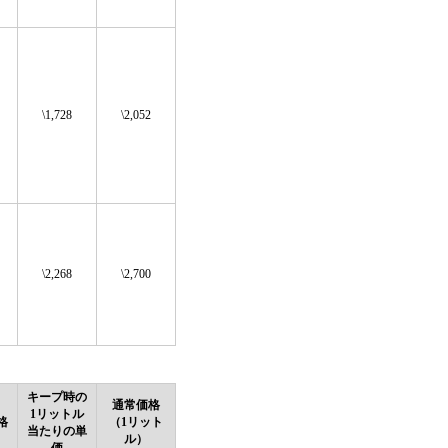
\1,728
\2,052
\2,268
\2,700
キープ時の
通常価格
1リットル
格
（1リット
当たりの単
ル）