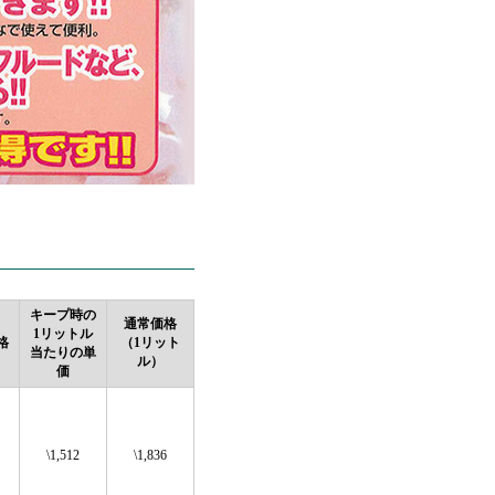
キープ時の
通常価格
1リットル
格
（1リット
当たりの単
ル）
価
\1,512
\1,836