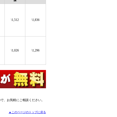
価
\1,512
\1,836
\1,026
\1,296
ので、お気軽にご相談ください。
▲このページのトップに戻る