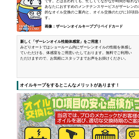
です。とは言われても、忙しくてなかなか時間が取れない
あなたにおすすめのメンテナンスサービスがザーレンの
的なオイル交換のご案内と、オイル交換のたびに10項
す。
画像：ザーレンオイルキーププリペイドカード
新しく「ザーレンオイル性能体感室」をご用意！
みどりオートではショールーム内にザーレンオイルの性能を体感し
ていただける、体感室をご用意いたしております。無料でご利用い
ただけますので、お気軽にスタッフまでお声をお掛けください。
オイルキープをするとこんなメリットがあります！